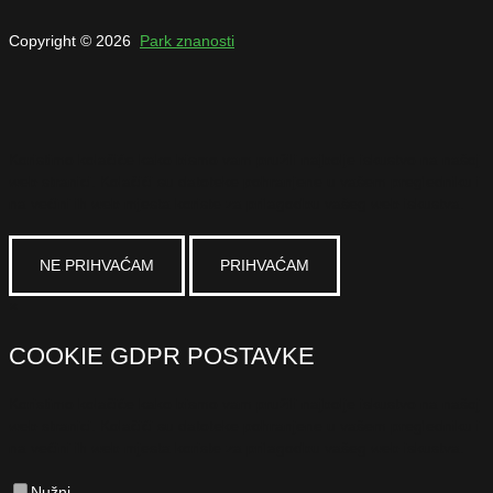
Copyright © 2026
Park znanosti
Koristimo kolačiće kako bismo vam pružili najbolje iskustvo na našoj
web stranici. Kolačići su datoteke pohranjene u vašem pregledniku i
na većini ih web mjesta koriste za prilagodbu vašeg web iskustva.
NE PRIHVAĆAM
PRIHVAĆAM
×
COOKIE GDPR POSTAVKE
Koristimo kolačiće kako bismo vam pružili najbolje iskustvo na našoj
web stranici. Kolačići su datoteke pohranjene u vašem pregledniku i
na većini ih web mjesta koriste za prilagodbu vašeg web iskustva.
Nužni