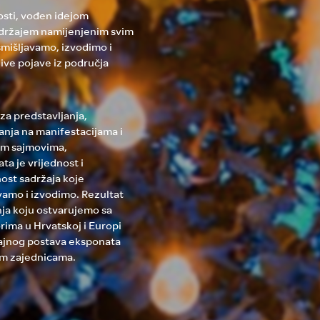
osti, vođen idejom
adržajem namijenjenim svim
mišljavamo, izvodimo i
ive pojave iz područja
za predstavljanja,
anja na manifestacijama i
im sajmovima,
ta je vrijednost i
nost sadržaja koje
vamo i izvodimo. Rezultat
nja koju ostvarujemo sa
orima u Hrvatskoj i Europi
rajnog postava eksponata
im zajednicama.