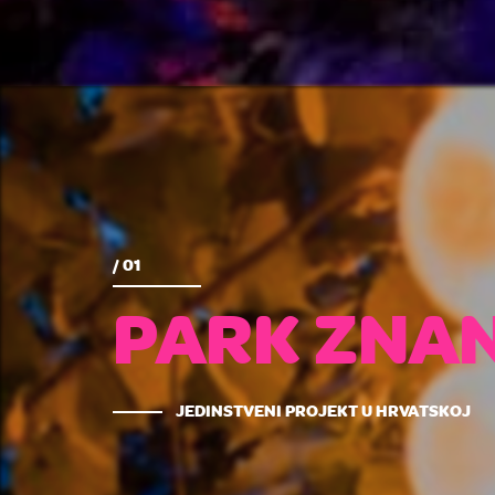
/ 01
PARK ZNA
JEDINSTVENI PROJEKT U HRVATSKOJ