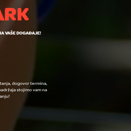
ARK
NA VAŠE DOGAĐAJE!
itanja, dogovor termina,
adržaja stojimo vam na
anju!