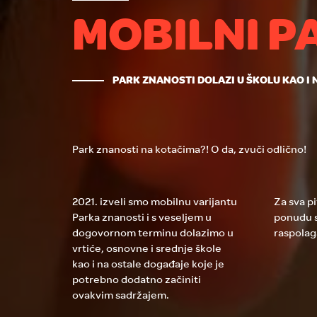
MOBILNI P
PARK ZNANOSTI DOLAZI U ŠKOLU KAO I 
Park znanosti na kotačima?! O da, zvuči odlično!
2021. izveli smo mobilnu varijantu
Za sva p
Parka znanosti i s veseljem u
ponudu s
dogovornom terminu dolazimo u
raspolag
vrtiće, osnovne i srednje škole
kao i na ostale događaje koje je
potrebno dodatno začiniti
ovakvim sadržajem.