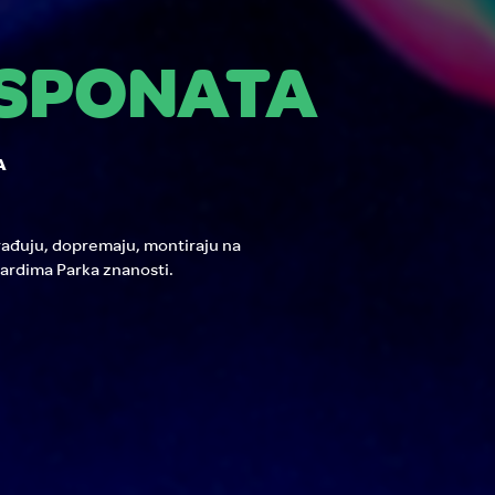
KSPONATA
A
rađuju, dopremaju, montiraju na
ardima Parka znanosti.