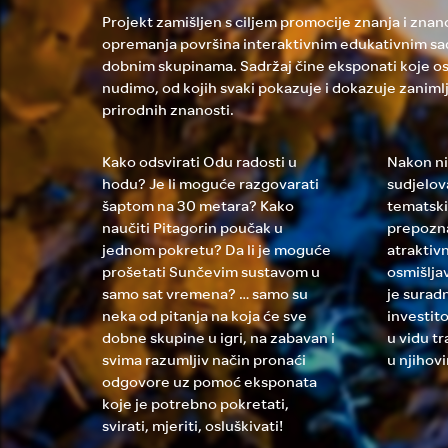
Projekt zamišljen s ciljem promocije znanja i znan
opremanja površina interaktivnim edukativnim s
dobnim skupinama. Sadržaj čine eksponati koje os
nudimo, od kojih svaki pokazuje i dokazuje zanimlj
prirodnih znanosti.
Kako odsvirati Odu radosti u
Nakon ni
hodu? Je li moguće razgovarati
sudjelov
šaptom na 30 metara? Kako
tematsk
naučiti Pitagorin poučak u
prepozna
jednom pokretu? Da li je moguće
atraktiv
prošetati Sunčevim sustavom u
osmišlja
samo sat vremena? … samo su
je surad
neka od pitanja na koja će sve
investit
dobne skupine u igri, na zabavan i
u vidu t
svima razumljiv način pronaći
u njihov
odgovore uz pomoć eksponata
koje je potrebno pokretati,
svirati, mjeriti, osluškivati!